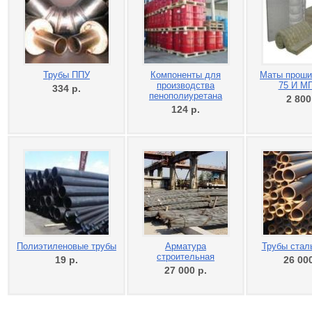
Трубы ППУ
Компоненты для
Маты прош
производства
75 И МП
334
р.
пенополиуретана
2 80
124
р.
Полиэтиленовые трубы
Арматура
Трубы сталь
строительная
19
р.
26 00
27 000
р.