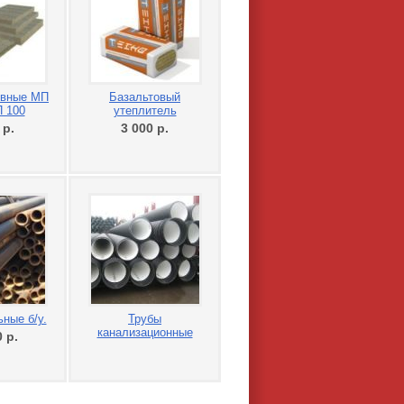
ивные МП
Базальтовый
 100
утеплитель
0
р.
3 000
р.
ные б/у.
Трубы
канализационные
0
р.