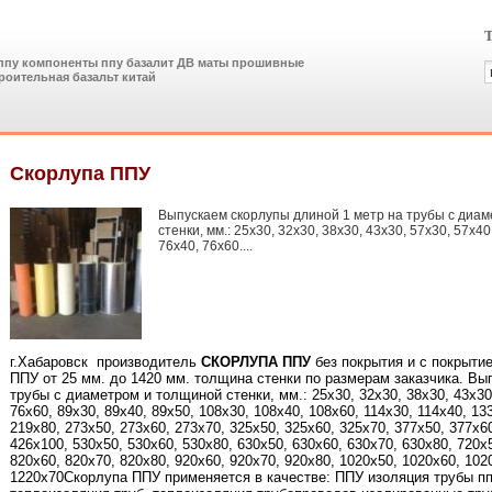
Т
 ппу компоненты ппу базалит ДВ маты прошивные
роительная базальт китай
Скорлупа ППУ
Выпускаем скорлупы длиной 1 метр на трубы с диа
стенки, мм.: 25х30, 32х30, 38х30, 43х30, 57х30, 57х40
76х40, 76х60....
г.Хабаровск
производитель
СКОРЛУПА ППУ
без покрытия и с покрыт
ППУ от 25 мм. до 1420 мм. толщина стенки по размерам заказчика. Вы
трубы с диаметром и толщиной стенки, мм.: 25х30, 32х30, 38х30, 43х30,
76х60, 89х30, 89х40, 89х50, 108х30, 108х40, 108х60, 114х30, 114х40, 13
219х80, 273х50, 273х60, 273х70, 325х50, 325х60, 325х70, 377х50, 377х6
426х100, 530х50, 530х60, 530х80, 630х50, 630х60, 630х70, 630х80, 720х
820х60, 820х70, 820х80, 920х60, 920х70, 920х80, 1020х50, 1020х60, 102
1220х70Скорлупа ППУ применяется в качестве: ППУ изоляция трубы п