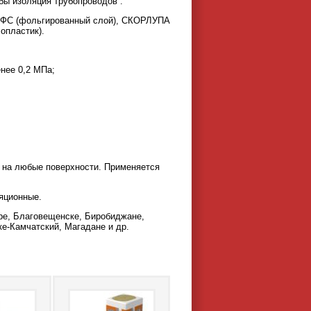
бы изоляция трубопроводов .
 ФС (фольгированный слой), СКОРЛУПА
опластик).
енее 0,2 МПа;
на любые поверхности. Применяется
яционные.
ре, Благовещенске, Биробиджане,
е-Камчатский, Магадане и др.