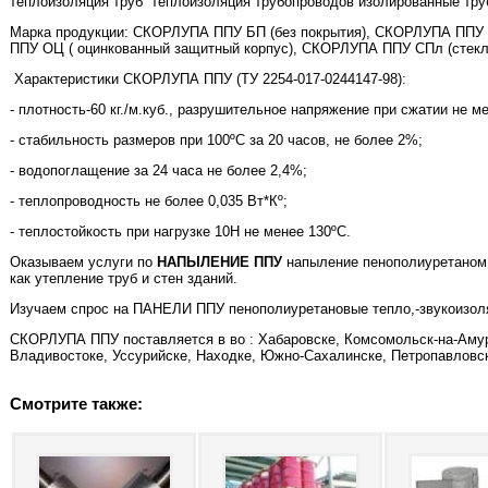
теплоизоляция труб
теплоизоляция трубопроводов изолированные тру
Марка продукции: СКОРЛУПА ППУ БП (без покрытия), СКОРЛУПА ППУ
ППУ ОЦ ( оцинкованный защитный корпус), СКОРЛУПА ППУ СПл (стекл
Характеристики СКОРЛУПА ППУ (ТУ 2254-017-0244147-98):
- плотность-60 кг./м.куб., разрушительное напряжение при сжатии не м
- стабильность размеров при 100ºС за 20 часов, не более 2%;
- водопоглащение за 24 часа не более 2,4%;
- теплопроводность не более 0,035 Вт*Кº;
- теплостойкость при нагрузке 10Н не менее 130ºС.
Оказываем услуги по
НАПЫЛЕНИЕ ППУ
напыление пенополиуретаном 
как утепление труб и стен зданий.
Изучаем спрос на ПАНЕЛИ ППУ пенополиуретановые тепло,-звукоизол
СКОРЛУПА ППУ поставляется в во : Хабаровске, Комсомольск-на-Аму
Владивостоке, Уссурийске, Находке, Южно-Сахалинске, Петропавловск
Смотрите также: