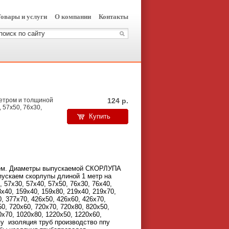
овары и услуги
О компании
Контакты
метром и толщиной
124
р.
, 57х50, 76х30,
Купить
ием. Диаметры выпускаемой СКОРЛУПА
пускаем скорлупы длиной 1 метр на
 57х30, 57х40, 57х50, 76х30, 76х40,
3х40, 159х40, 159х80, 219х40, 219х70,
0, 377х70, 426х50, 426х60, 426х70,
50, 720х60, 720х70, 720х80, 820х50,
0х70, 1020х80, 1220х50, 1220х60,
пу
изоляция труб производство ппу